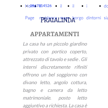
Home
il
il
il
i
d
0967814526
Page
residence
mare
borgo
dintorni
s
PRAIALINDA
APPARTAMENTI
La casa ha un piccolo giardino
privato con portico coperto,
attrezzato di tavolo e sedie . Gli
interni discretamente rifiniti
offrono un bel soggiorno con
divano letto, angolo cottura,
bagno e camera da letto
matrimoniale. posto letto
aggiuntivo a richiesta. La casa è